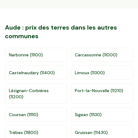
Aude
: prix des terres dans les autres
communes
Narbonne
(
11100
)
Carcassonne
(
11000
)
Castelnaudary
(
11400
)
Limoux
(
11300
)
Lézignan-Corbières
Port-la-Nouvelle
(
11210
)
(
11200
)
Coursan
(
11110
)
Sigean
(
11130
)
Accès gratuit illimité
Donnees de valeurs foncières officielles
96 departements
Trèbes
(
11800
)
Gruissan
(
11430
)