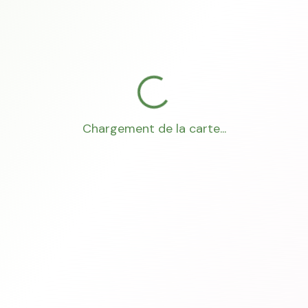
Chargement de la carte...
Mon Conseiller Foncier
·