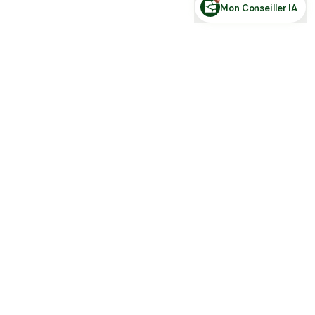
Mon Conseiller IA
Toute l'actu Place des Terres, par mail
Nouvelles annonces et les nouveautés de la plateforme.
S'inscrire
J'accepte de recevoir la newsletter et la
Politique de Confidentialité
.
Place des terres
Achetez, vendez et louez en direct : terres agricoles, forêts,
parts… et stock de ferme, sans intermédiaire.