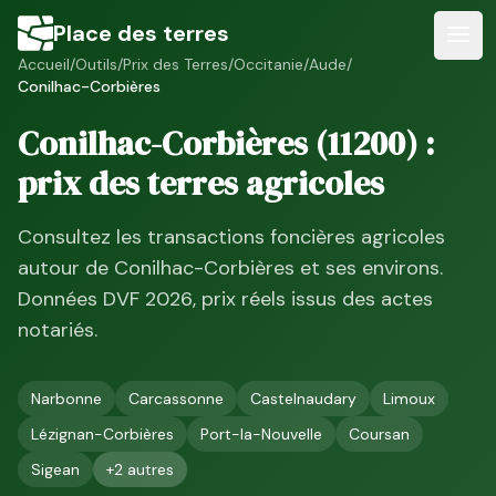
Place des terres
Accueil
/
Outils
/
Prix des Terres
/
Occitanie
/
Aude
/
Conilhac-Corbières
Conilhac-Corbières
(
11200
) :
prix des terres agricoles
Consultez les transactions foncières agricoles
autour de
Conilhac-Corbières
et ses environs.
Données DVF
2026
, prix réels issus des actes
notariés.
Narbonne
Carcassonne
Castelnaudary
Limoux
Lézignan-Corbières
Port-la-Nouvelle
Coursan
Sigean
+
2
autres