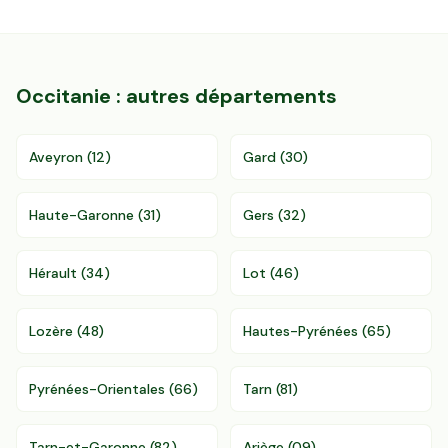
Occitanie
: autres départements
Aveyron
(
12
)
Gard
(
30
)
Haute-Garonne
(
31
)
Gers
(
32
)
Hérault
(
34
)
Lot
(
46
)
Lozère
(
48
)
Hautes-Pyrénées
(
65
)
Pyrénées-Orientales
(
66
)
Tarn
(
81
)
Tarn-et-Garonne
(
82
)
Ariège
(
09
)