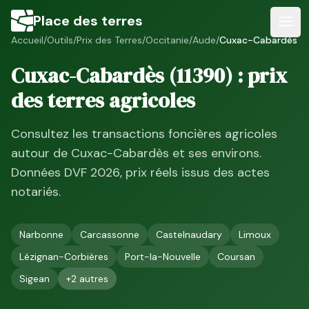
Place des terres
Accueil
/
Outils
/
Prix des Terres
/
Occitanie
/
Aude
/
Cuxac-Cabardès
Cuxac-Cabardès
(
11390
) : prix
des terres agricoles
Consultez les transactions foncières agricoles
autour de
Cuxac-Cabardès
et ses environs.
Données DVF
2026
, prix réels issus des actes
notariés.
Narbonne
Carcassonne
Castelnaudary
Limoux
Lézignan-Corbières
Port-la-Nouvelle
Coursan
Sigean
+
2
autres