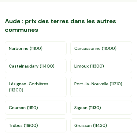
Aude
: prix des terres dans les autres
communes
Narbonne
(
11100
)
Carcassonne
(
11000
)
Castelnaudary
(
11400
)
Limoux
(
11300
)
Lézignan-Corbières
Port-la-Nouvelle
(
11210
)
(
11200
)
Coursan
(
11110
)
Sigean
(
11130
)
Accès gratuit illimité
Donnees de valeurs foncières officielles
96 departements
Trèbes
(
11800
)
Gruissan
(
11430
)