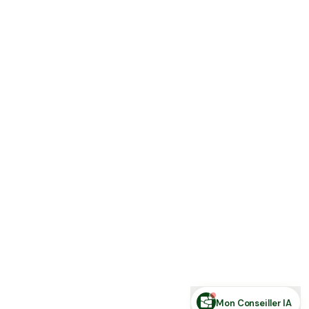
Estimer ma terre
Estimer une forêt
Comparer des zones
Demande de financement
Rechercher des annonces
Posez votre question sur le foncier...
Mon Conseiller IA