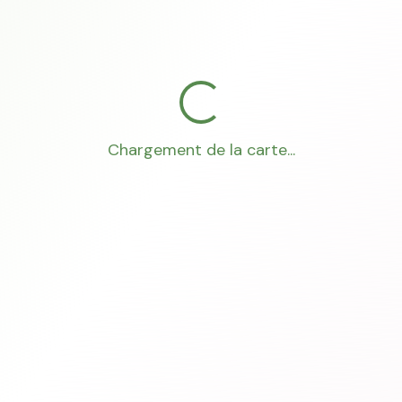
Chargement de la carte...
Mon Conseiller Foncier
·