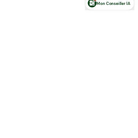
Mon Conseiller IA
Toute l'actu Place des Terres, par mail
Nouvelles annonces et les nouveautés de la plateforme.
S'inscrire
J'accepte de recevoir la newsletter et la
Politique de Confidentialité
.
Place des terres
Achetez, vendez et louez en direct : terres agricoles, forêts,
parts… et stock de ferme, sans intermédiaire.