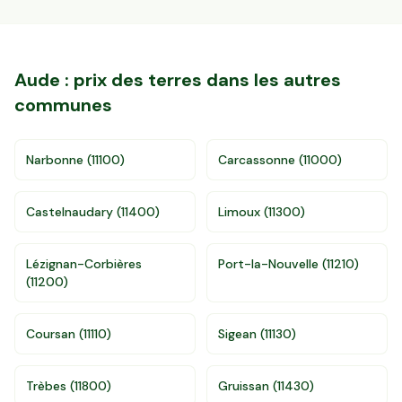
Aude
: prix des terres dans les autres
communes
Narbonne
(
11100
)
Carcassonne
(
11000
)
Castelnaudary
(
11400
)
Limoux
(
11300
)
Lézignan-Corbières
Port-la-Nouvelle
(
11210
)
(
11200
)
Coursan
(
11110
)
Sigean
(
11130
)
Accès gratuit illimité
Donnees de valeurs foncières officielles
96 departements
Trèbes
(
11800
)
Gruissan
(
11430
)