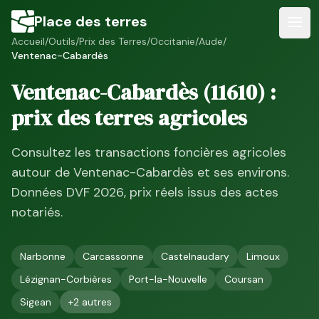
Place des terres
Accueil
/
Outils
/
Prix des Terres
/
Occitanie
/
Aude
/
Ventenac-Cabardès
Ventenac-Cabardès
(
11610
) :
prix des terres agricoles
Consultez les transactions foncières agricoles
autour de
Ventenac-Cabardès
et ses environs.
Données DVF
2026
, prix réels issus des actes
notariés.
Narbonne
Carcassonne
Castelnaudary
Limoux
Lézignan-Corbières
Port-la-Nouvelle
Coursan
Sigean
+
2
autres