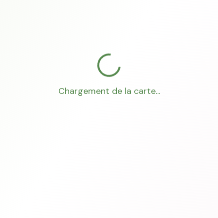
Chargement de la carte...
Mon Conseiller Foncier
·