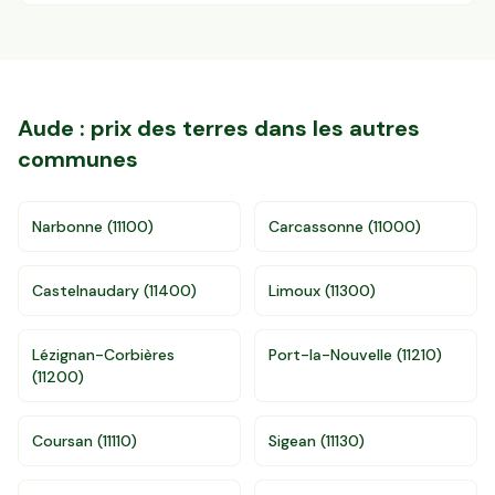
Aude
: prix des terres dans les autres
communes
Narbonne
(
11100
)
Carcassonne
(
11000
)
Castelnaudary
(
11400
)
Limoux
(
11300
)
Lézignan-Corbières
Port-la-Nouvelle
(
11210
)
(
11200
)
Coursan
(
11110
)
Sigean
(
11130
)
Accès gratuit illimité
Donnees de valeurs foncières officielles
96 departements