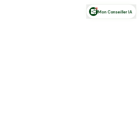
Mon Conseiller IA
Toute l'actu Place des Terres, par mail
Nouvelles annonces et les nouveautés de la plateforme.
S'inscrire
J'accepte de recevoir la newsletter et la
Politique de Confidentialité
.
Place des terres
Achetez, vendez et louez en direct : terres agricoles, forêts,