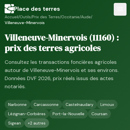
Place des terres
Accueil
/
Outils
/
Prix des Terres
/
Occitanie
/
Aude
/
Villeneuve-Minervois
Villeneuve-Minervois
(
11160
) :
prix des terres agricoles
Consultez les transactions foncières agricoles
autour de
Villeneuve-Minervois
et ses environs.
Données DVF
2026
, prix réels issus des actes
notariés.
Narbonne
Carcassonne
Castelnaudary
Limoux
Lézignan-Corbières
Port-la-Nouvelle
Coursan
Sigean
+
2
autres