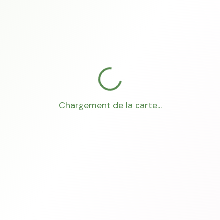
Chargement de la carte...
Mon Conseiller Foncier
·