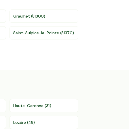
Graulhet
(
81300
)
Saint-Sulpice-la-Pointe
(
81370
)
Haute-Garonne
(
31
)
Lozère
(
48
)