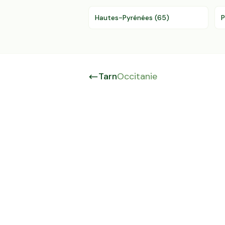
Hautes-Pyrénées
(
65
)
P
Tarn
Occitanie