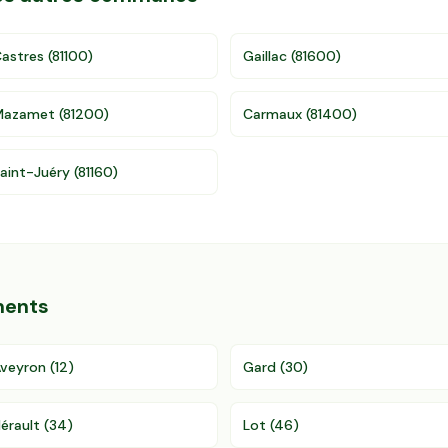
astres
(
81100
)
Gaillac
(
81600
)
Mazamet
(
81200
)
Carmaux
(
81400
)
aint-Juéry
(
81160
)
ments
veyron
(
12
)
Gard
(
30
)
érault
(
34
)
Lot
(
46
)