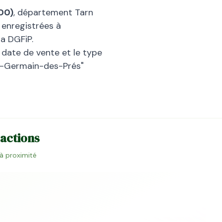
00
)
, département
Tarn
 enregistrées à
a DGFiP.
la date de vente et le type
t-Germain-des-Prés
"
sactions
 à proximité