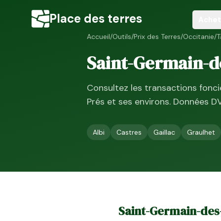
Place des terres
Achet
Accueil
/
Outils
/
Prix des Terres
/
Occitanie
/
T
Saint-Germain-d
Consultez les transactions fonc
Prés
et ses environs. Données D
Albi
Castres
Gaillac
Graulhet
Saint-Germain-des