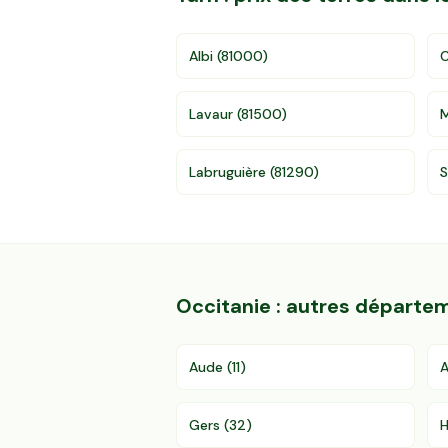
Albi
(
81000
)
C
Lavaur
(
81500
)
Labruguière
(
81290
)
S
Occitanie
: autres départe
Aude
(
11
)
A
Gers
(
32
)
H