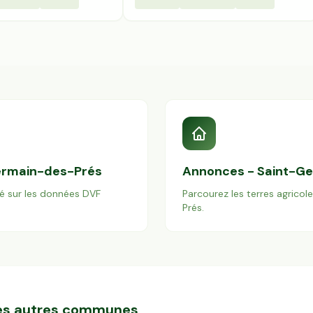
ermain-des-Prés
Annonces -
Saint-G
é sur les données DVF
Parcourez les terres agricol
Prés
.
 les autres communes