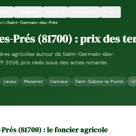
er
Vendre
Louer
Services
Pro
arn
/
Saint-Germain-des-Prés
es-Prés
(
81700
) : prix des t
ières agricoles autour de
Saint-Germain-des-
VF
2026
, prix réels issus des actes notariés.
Lavaur
Mazamet
Carmaux
Saint-Sulpice-la-Pointe
+
2
-Prés
(
81700
) : le foncier agricole