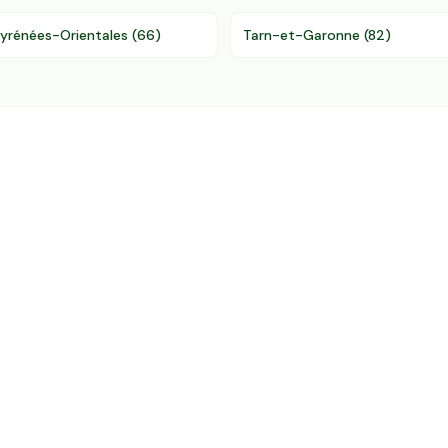
yrénées-Orientales
(
66
)
Tarn-et-Garonne
(
82
)