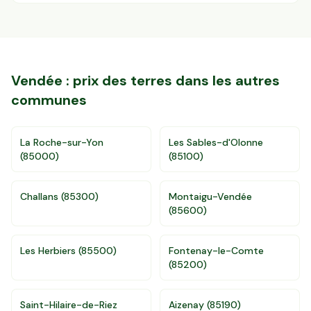
Vendée
: prix des terres dans les autres
communes
La Roche-sur-Yon
Les Sables-d'Olonne
(
85000
)
(
85100
)
Challans
(
85300
)
Montaigu-Vendée
(
85600
)
Accès gratuit illimité
Donnees de valeurs foncières officielles
96 departements
Les Herbiers
(
85500
)
Fontenay-le-Comte
(
85200
)
Saint-Hilaire-de-Riez
Aizenay
(
85190
)