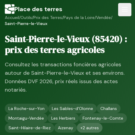
Place des terres
Accueil
/
Outils
/
Prix des Terres
/
Pays de la Loire
/
Vendée
/
Saint-Pierre-le-Vieux
Saint-Pierre-le-Vieux
(
85420
) :
prix des terres agricoles
Consultez les transactions foncières agricoles
autour de
Saint-Pierre-le-Vieux
et ses environs.
Données DVF
2026
, prix réels issus des actes
notariés.
La Roche-sur-Yon
Les Sables-d'Olonne
Challans
Montaigu-Vendée
Les Herbiers
Fontenay-le-Comte
Saint-Hilaire-de-Riez
Aizenay
+
2
autres