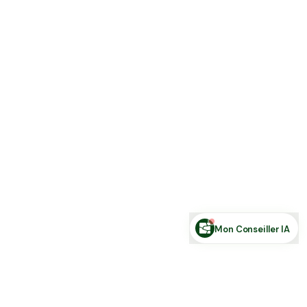
Estimer ma terre
Estimer une forêt
Comparer des zones
Demande de financement
Rechercher des annonces
Posez votre question sur le foncier...
Mon Conseiller IA
Toute l'actu Place des Terres, par mail