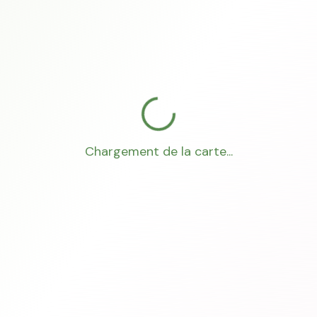
Chargement de la carte...
Mon Conseiller Foncier
·