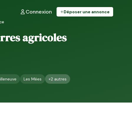
Connexion
Déposer une annonce
ce
erres agricoles
illeneuve
Les Mées
+
2
autres