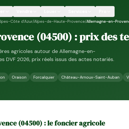
er
Vendre
Louer
Services
Pro
lpes-Côte d'Azur
/
Alpes-de-Haute-Provence
/
Allemagne-en-Proven
rovence
(
04500
) : prix des t
ières agricoles autour de
Allemagne-en-
ées DVF
2026
, prix réels issus des actes notariés.
ron
Oraison
Forcalquier
Château-Arnoux-Saint-Auban
V
vence
(
04500
) : le foncier agricole