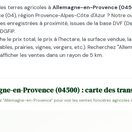
des terres agricoles à
Allemagne-en-Provence
(
045
ce
(
04
), région
Provence-Alpes-Côte d'Azur
? Notre ou
lles enregistrées à proximité, issues de la base DVF 
 DGFiP.
 le prix total, le prix à l'hectare, la surface vendue, 
bles, prairies, vignes, vergers, etc.). Recherchez "
Alle
 afficher les ventes dans un rayon de 5 km.
gne-en-Provence
(
04500
) : carte des tra
 "
Allemagne-en-Provence
" pour voir les ventes foncières agricoles