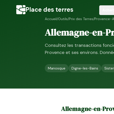
Place des terres
Achet
Accueil
/
Outils
/
Prix des Terres
/
Provence-A
Allemagne-en-P
Consultez les transactions fonc
Provence
et ses environs. Donn
Manosque
Digne-les-Bains
Siste
Allemagne-en-Pro