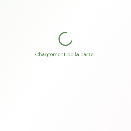
Chargement de la carte...
Mon Conseiller Foncier
·