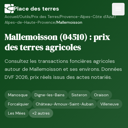
Place des terres
Accueil
/
Outils
/
Prix des Terres
/
Provence-Alpes-Côte d'Azur
/
Alpes-de-Haute-Provence
/
Mallemoisson
Mallemoisson
(
04510
) : prix
des terres agricoles
Consultez les transactions foncières agricoles
autour de
Mallemoisson
et ses environs. Données
DVF
2026
, prix réels issus des actes notariés.
Manosque
Digne-les-Bains
Sisteron
Oraison
Forcalquier
Château-Arnoux-Saint-Auban
Villeneuve
Les Mées
+
2
autres