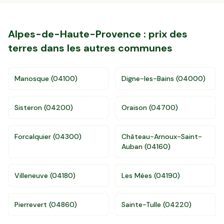
Alpes-de-Haute-Provence
: prix des
terres dans les autres communes
Manosque
(
04100
)
Digne-les-Bains
(
04000
)
Sisteron
(
04200
)
Oraison
(
04700
)
Forcalquier
(
04300
)
Château-Arnoux-Saint-
Auban
(
04160
)
Accès gratuit illimité
Donnees de valeurs foncières officielles
96 departements
Villeneuve
(
04180
)
Les Mées
(
04190
)
Pierrevert
(
04860
)
Sainte-Tulle
(
04220
)