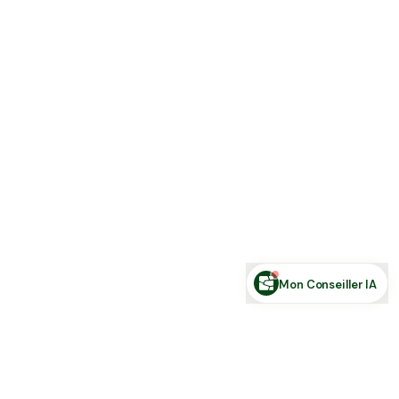
Estimer ma terre
Estimer une forêt
Comparer des zones
Demande de financement
Rechercher des annonces
Posez votre question sur le foncier...
Mon Conseiller IA
Toute l'actu Place des Terres, par mail
Nouvelles annonces et les nouveautés de la plateforme.