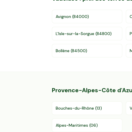
Avignon
(
84000
)
C
L'Isle-sur-la-Sorgue
(
84800
)
P
Bollène
(
84500
)
Provence-Alpes-Côte d'Azu
Bouches-du-Rhône
(
13
)
V
Alpes-Maritimes
(
06
)