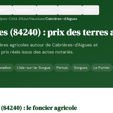
ter
Vendre
Louer
Investir
Pro
lpes-Côte d'Azur
/
Vaucluse
/
Cabrières-d'Aigues
es
(
84240
) : prix des terres
ières agricoles autour de
Cabrières-d'Aigues
et
, prix réels issus des actes notariés.
vaillon
L'Isle-sur-la-Sorgue
Pertuis
Sorgues
Le Pontet
(
84240
) : le foncier agricole