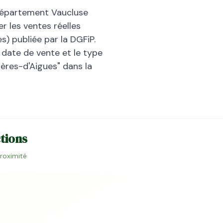
département
Vaucluse
r les ventes réelles
) publiée par la DGFiP.
la date de vente et le type
ières-d'Aigues
" dans la
ctions
proximité