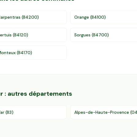
arpentras
(
84200
)
Orange
(
84100
)
ertuis
(
84120
)
Sorgues
(
84700
)
Monteux
(
84170
)
r
: autres départements
ar
(
83
)
Alpes-de-Haute-Provence
(
0