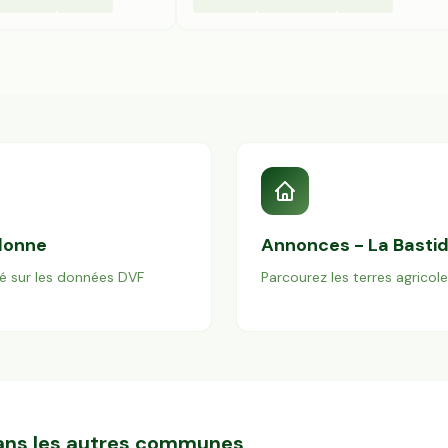
donne
Annonces -
La Basti
é sur les données DVF
Parcourez les terres agricol
dans les autres communes