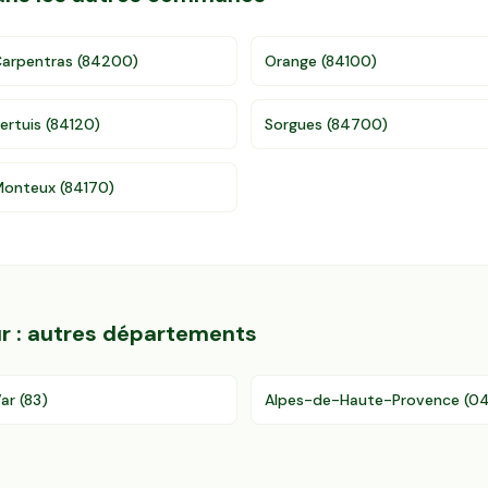
arpentras
(
84200
)
Orange
(
84100
)
ertuis
(
84120
)
Sorgues
(
84700
)
Monteux
(
84170
)
r
: autres départements
ar
(
83
)
Alpes-de-Haute-Provence
(
0