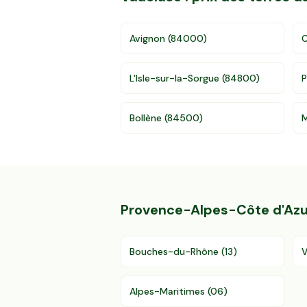
Avignon
(
84000
)
C
L'Isle-sur-la-Sorgue
(
84800
)
P
Bollène
(
84500
)
Provence-Alpes-Côte d'Azu
Bouches-du-Rhône
(
13
)
V
Alpes-Maritimes
(
06
)