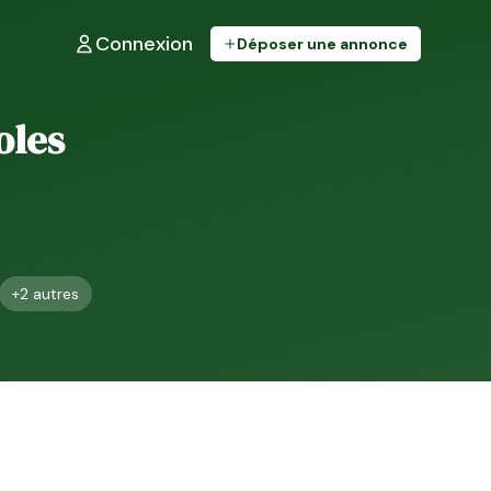
Connexion
Déposer une annonce
oles
+
2
autres