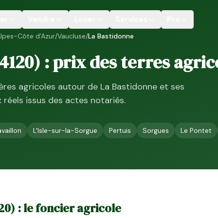
er
Vendre
Louer
Services
Pro
lpes-Côte d'Azur
/
Vaucluse
/
La Bastidonne
4120
) : prix des terres agric
ières agricoles autour de
La Bastidonne
et ses
ix réels issus des actes notariés.
vaillon
L'Isle-sur-la-Sorgue
Pertuis
Sorgues
Le Pontet
20
) : le foncier agricole