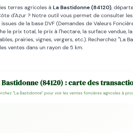
des terres agricoles à
La Bastidonne
(
84120
)
, dépar
ôte d'Azur
? Notre outil vous permet de consulter les
, issues de la base DVF (Demandes de Valeurs Foncières
 le prix total, le prix à l'hectare, la surface vendue, 
bles, prairies, vignes, vergers, etc.). Recherchez "
La B
 les ventes dans un rayon de 5 km.
 Bastidonne
(
84120
) : carte des transacti
rchez "
La Bastidonne
" pour voir les ventes foncières agricoles à pro