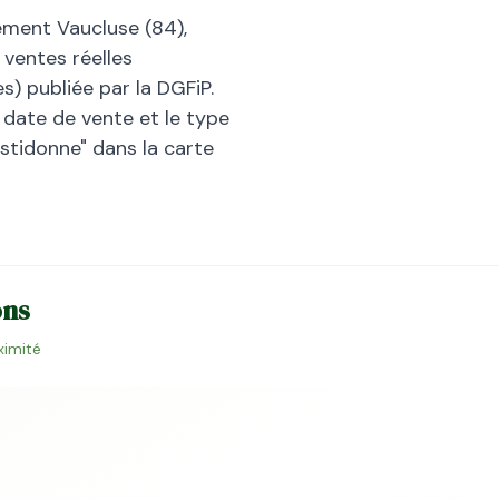
tement
Vaucluse
(
84
),
 ventes réelles
) publiée par la DGFiP.
la date de vente et le type
astidonne
" dans la carte
ons
ximité