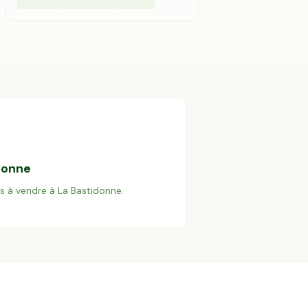
donne
es à vendre à
La Bastidonne
.