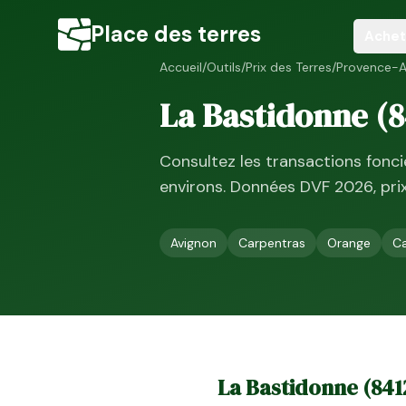
Place des terres
Achet
Accueil
/
Outils
/
Prix des Terres
/
Provence-A
La Bastidonne
(
8
Consultez les transactions fonc
environs. Données DVF
2026
, pr
Avignon
Carpentras
Orange
Ca
La Bastidonne
(
841