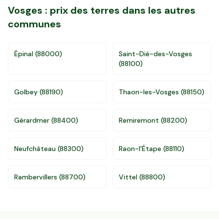
Vosges
: prix des terres dans les autres
communes
Épinal
(
88000
)
Saint-Dié-des-Vosges
(
88100
)
Golbey
(
88190
)
Thaon-les-Vosges
(
88150
)
Gérardmer
(
88400
)
Remiremont
(
88200
)
Neufchâteau
(
88300
)
Raon-l'Étape
(
88110
)
Accès gratuit illimité
Donnees de valeurs foncières officielles
96 departements
Rambervillers
(
88700
)
Vittel
(
88800
)