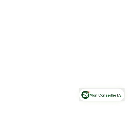
Estimer ma terre
Estimer une forêt
Comparer des zones
Demande de financement
Rechercher des annonces
Posez votre question sur le foncier...
Mon Conseiller IA
Toute l'actu Place des Terres, par mail