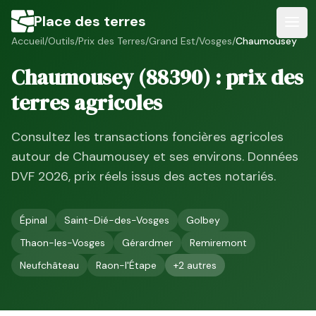
Place des terres
Accueil
/
Outils
/
Prix des Terres
/
Grand Est
/
Vosges
/
Chaumousey
Chaumousey
(
88390
) : prix des
terres agricoles
Consultez les transactions foncières agricoles
autour de
Chaumousey
et ses environs. Données
DVF
2026
, prix réels issus des actes notariés.
Épinal
Saint-Dié-des-Vosges
Golbey
Thaon-les-Vosges
Gérardmer
Remiremont
Neufchâteau
Raon-l'Étape
+
2
autres