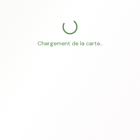
Chargement de la carte...
Mon Conseiller Foncier
·