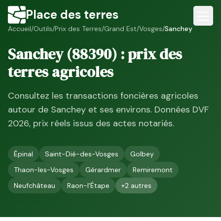
Place des terres
Accueil
/
Outils
/
Prix des Terres
/
Grand Est
/
Vosges
/
Sanchey
Sanchey
(
88390
) : prix des
terres agricoles
Consultez les transactions foncières agricoles
autour de
Sanchey
et ses environs. Données DVF
2026
, prix réels issus des actes notariés.
Épinal
Saint-Dié-des-Vosges
Golbey
Thaon-les-Vosges
Gérardmer
Remiremont
Neufchâteau
Raon-l'Étape
+
2
autres