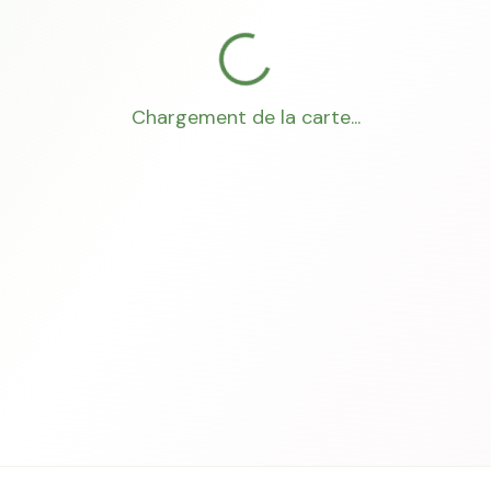
Chargement de la carte...
Mon Conseiller Foncier
·