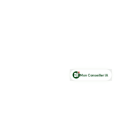
Estimer ma terre
Estimer une forêt
Comparer des zones
Demande de financement
Rechercher des annonces
Posez votre question sur le foncier...
Mon Conseiller IA
Toute l'actu Place des Terres, par mail
Nouvelles annonces et les nouveautés de la plateforme.