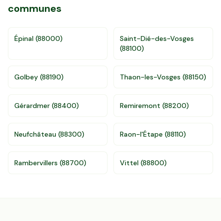
communes
Épinal
(
88000
)
Saint-Dié-des-Vosges
(
88100
)
Golbey
(
88190
)
Thaon-les-Vosges
(
88150
)
Gérardmer
(
88400
)
Remiremont
(
88200
)
Neufchâteau
(
88300
)
Raon-l'Étape
(
88110
)
Accès gratuit illimité
Donnees de valeurs foncières officielles
96 departements
Rambervillers
(
88700
)
Vittel
(
88800
)