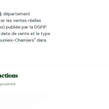
)
, département
er les ventes réelles
) publiée par la DGFiP.
la date de vente et le type
ounieix-Chamiers
" dans
actions
à proximité