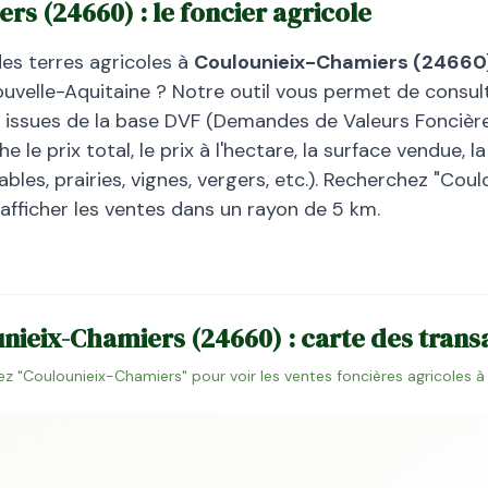
ers
(
24660
) : le foncier agricole
des terres agricoles à
Coulounieix-Chamiers
(
24660
uvelle-Aquitaine
? Notre outil vous permet de consult
, issues de la base DVF (Demandes de Valeurs Foncières
 le prix total, le prix à l'hectare, la surface vendue, 
bles, prairies, vignes, vergers, etc.). Recherchez "
Coul
 afficher les ventes dans un rayon de 5 km.
unieix-Chamiers
(
24660
) : carte des trans
z "
Coulounieix-Chamiers
" pour voir les ventes foncières agricoles 