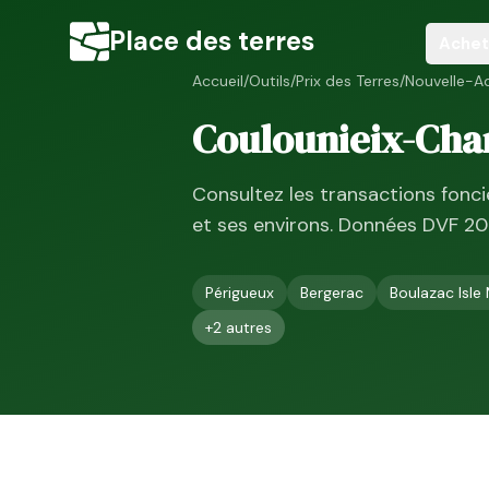
Place des terres
Achet
Accueil
/
Outils
/
Prix des Terres
/
Nouvelle-Aq
Coulounieix-Cha
Consultez les transactions fonc
et ses environs. Données DVF
20
Périgueux
Bergerac
Boulazac Isle
+
2
autres