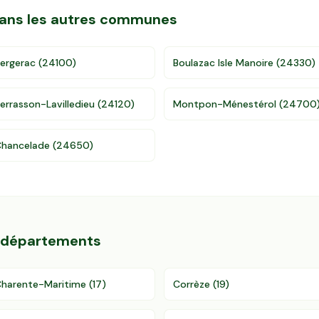
 dans les autres communes
ergerac
(
24100
)
Boulazac Isle Manoire
(
24330
)
errasson-Lavilledieu
(
24120
)
Montpon-Ménestérol
(
24700
hancelade
(
24650
)
s départements
harente-Maritime
(
17
)
Corrèze
(
19
)