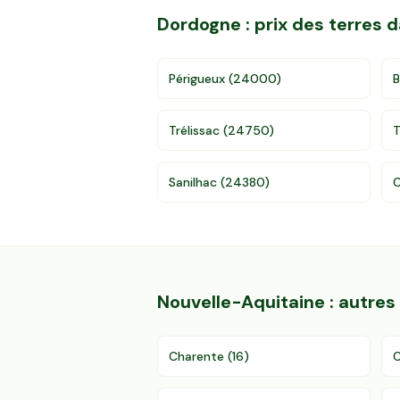
Dordogne
: prix des terres
Périgueux
(
24000
)
B
Trélissac
(
24750
)
T
Sanilhac
(
24380
)
C
Nouvelle-Aquitaine
: autre
Charente
(
16
)
C