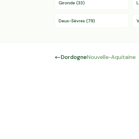
Gironde
(
33
)
L
Deux-Sèvres
(
79
)
V
Dordogne
Nouvelle-Aquitaine