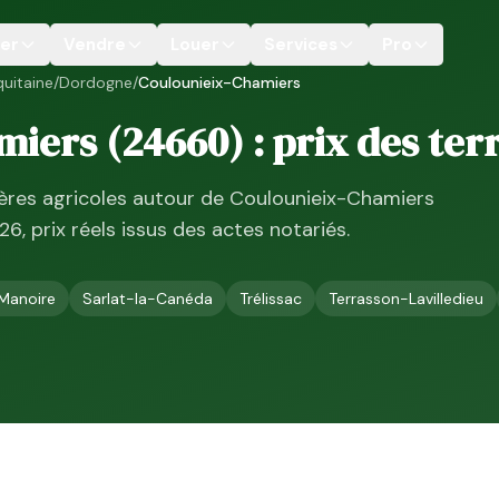
er
Vendre
Louer
Services
Pro
uitaine
/
Dordogne
/
Coulounieix-Chamiers
miers
(
24660
) : prix des ter
ières agricoles autour de
Coulounieix-Chamiers
26
, prix réels issus des actes notariés.
 Manoire
Sarlat-la-Canéda
Trélissac
Terrasson-Lavilledieu