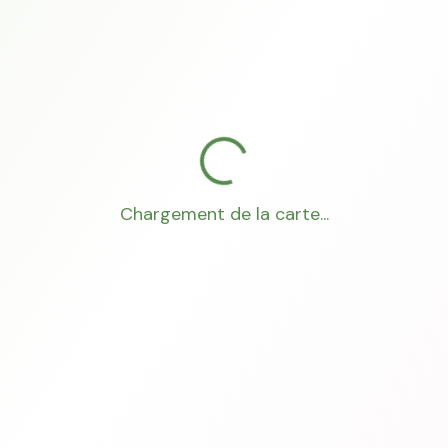
Chargement de la carte...
Mon Conseiller Foncier
·