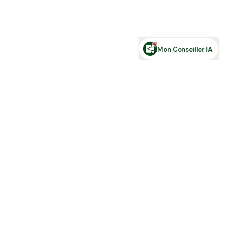
Posez votre question sur le foncier...
Mon Conseiller IA
Toute l'actu Place des Terres, par mail
Nouvelles annonces et les nouveautés de la plateforme.
S'inscrire
J'accepte de recevoir la newsletter et la
Politique de Confidentialité
.