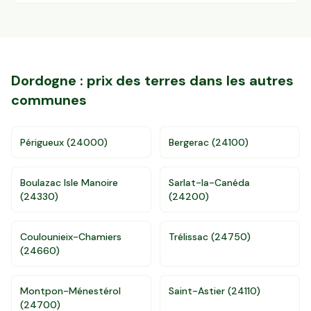
Dordogne
: prix des terres dans les autres
communes
Périgueux
(
24000
)
Bergerac
(
24100
)
Boulazac Isle Manoire
Sarlat-la-Canéda
(
24330
)
(
24200
)
Coulounieix-Chamiers
Trélissac
(
24750
)
(
24660
)
Montpon-Ménestérol
Saint-Astier
(
24110
)
(
24700
)
Accès gratuit illimité
Donnees de valeurs foncières officielles