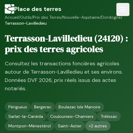
Place des terres
Accueil
/
Outils
/
Prix des Terres
/
Nouvelle-Aquitaine
/
Dordogne
/
Terrasson-Lavilledieu
Terrasson-Lavilledieu
(
24120
) :
prix des terres agricoles
Consultez les transactions foncières agricoles
autour de
Terrasson-Lavilledieu
et ses environs.
Données DVF
2026
, prix réels issus des actes
notariés.
Périgueux
Bergerac
Boulazac Isle Manoire
Sarlat-la-Canéda
Coulounieix-Chamiers
Trélissac
Montpon-Ménestérol
Saint-Astier
+
2
autres