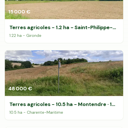
Accès gratuit illimité
Donnees de valeurs foncières officielles
96 departements
15 000 €
Terres agricoles - 1.2 ha - Saint-Philippe-
du-Seignal
1.22 ha - Gironde
48 000 €
Terres agricoles - 10.5 ha - Montendre · 10
DPB inclus
10.5 ha - Charente-Maritime