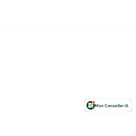
Estimer ma terre
Estimer une forêt
Comparer des zones
Demande de financement
Rechercher des annonces
Posez votre question sur le foncier...
Mon Conseiller IA