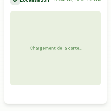
Localisation
Fossal Sud,
Lot-et-Garonne
Chargement de la carte...
Mon Conseiller Foncier
·