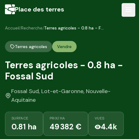
Terres agricoles
de
0.81
ha
a Fossal Sud,
Lot-et-Garo
Place des terres
Consultez toutes les
annonces de biens agricoles
disp
Accueil
/
Recherche
/
Terres agricoles - 0.8 ha - Fossal Sud
Terres agricoles
Vendre
Terres agricoles - 0.8 ha -
Fossal Sud
Fossal Sud, Lot-et-Garonne, Nouvelle-
Aquitaine
SURFACE
PRIX/HA
VUES
0.81 ha
49 382 €
4.4k