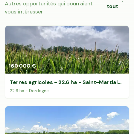
Autres opportunités qui pourraient
tout
vous intéresser
160 000 €
Terres agricoles - 22.6 ha - Saint-Martial-
Viveyrol · 22 DPB inclus
22.6 ha - Dordogne