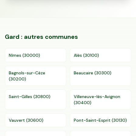
Gard
: autres communes
Nîmes
(
30000
)
Alès
(
30100
)
Bagnols-sur-Cèze
Beaucaire
(
30300
)
Accès gratuit illimité
Donnees de valeurs foncières officielles
(
30200
)
96 departements
Saint-Gilles
(
30800
)
Villeneuve-lès-Avignon
(
30400
)
Vauvert
(
30600
)
Pont-Saint-Esprit
(
30130
)