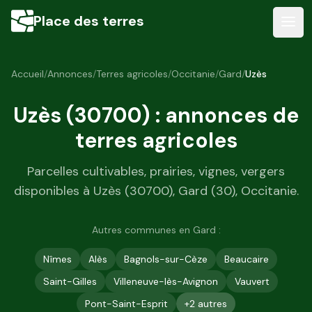
Place des terres
Accueil
/
Annonces
/
Terres agricoles
/
Occitanie
/
Gard
/
Uzès
Uzès
(
30700
) : annonces de
terres agricoles
Parcelles cultivables, prairies, vignes, vergers
disponibles à
Uzès
(
30700
),
Gard
(
30
),
Occitanie
.
Autres communes en
Gard
:
Nîmes
Alès
Bagnols-sur-Cèze
Beaucaire
Saint-Gilles
Villeneuve-lès-Avignon
Vauvert
Pont-Saint-Esprit
+
2
autres