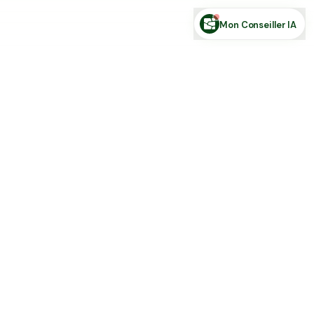
Mon Conseiller IA
Toute l'actu Place des Terres, par mail
Nouvelles annonces et les nouveautés de la plateforme.
S'inscrire
J'accepte de recevoir la newsletter et la
Politique de Confidentialité
.
Place des terres
Achetez, vendez et louez en direct : terres agricoles, forêts,