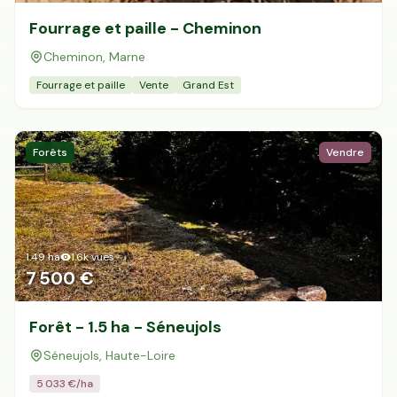
Fourrage et paille - Cheminon
Cheminon, Marne
Fourrage et paille
Vente
Grand Est
Forêts
Vendre
1.49
ha
1.6k
vues
7 500 €
Forêt - 1.5 ha - Séneujols
Séneujols, Haute-Loire
5 033
€/ha