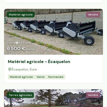
Matériel agricole
Vendre
1 unité
948
vues
6 500 €
/unité
Matériel agricole - Écaquelon
Écaquelon, Eure
Matériel agricole
Vente
Normandie
Terres agricoles
Vendre