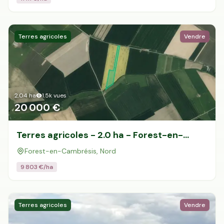
Terres agricoles
Vendre
2.04
ha
1.5k
vues
20 000 €
Terres agricoles - 2.0 ha - Forest-en-
Cambrésis
Forest-en-Cambrésis, Nord
9 803
€/ha
Terres agricoles
Vendre