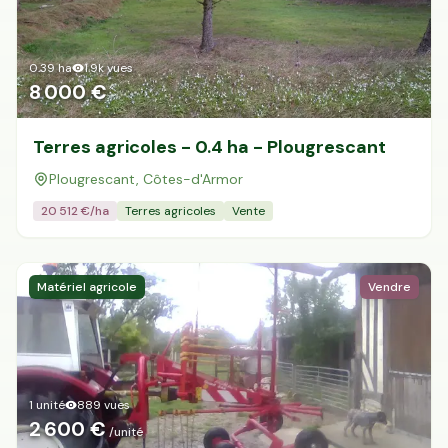
0.39
ha
1.9k
vues
8 000 €
Terres agricoles - 0.4 ha - Plougrescant
Plougrescant, Côtes-d'Armor
20 512
€/ha
Terres agricoles
Vente
Matériel agricole
Vendre
1 unité
889
vues
2 600 €
/unité