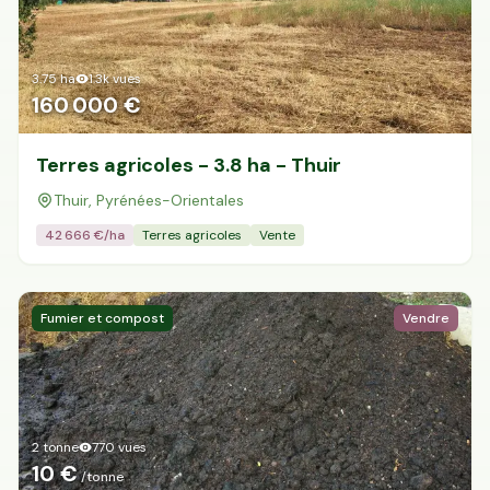
3.75
ha
1.3k
vues
160 000 €
Terres agricoles - 3.8 ha - Thuir
Thuir, Pyrénées-Orientales
42 666
€/ha
Terres agricoles
Vente
Fumier et compost
Vendre
2 tonne
770
vues
10 €
/tonne