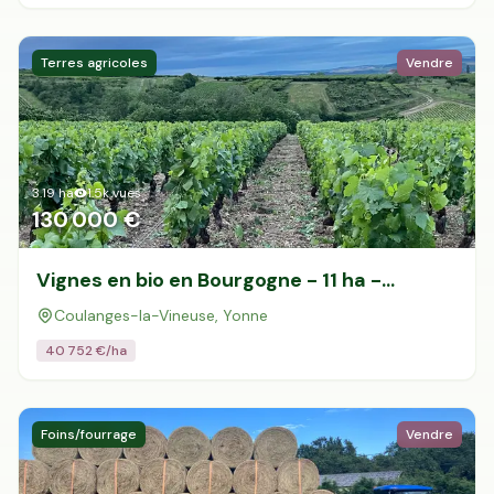
Terres agricoles
Vendre
3.19
ha
1.5k
vues
130 000 €
Vignes en bio en Bourgogne - 11 ha -
Coulanges-la-Vineuse
Coulanges-la-Vineuse, Yonne
40 752
€/ha
Foins/fourrage
Vendre