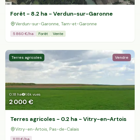
Forêt - 8.2 ha - Verdun-sur-Garonne
Verdun-sur-Garonne, Tarn-et-Garonne
5 860
€/ha
Forêt
Vente
Terres agricoles
Vendre
0.18
ha
1.6k
vues
2 000 €
Terres agricoles - 0.2 ha - Vitry-en-Artois
Vitry-en-Artois, Pas-de-Calais
11 111
€/ha