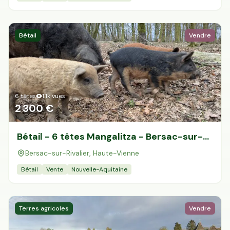
Bétail
Vendre
6
têtes
1.1k
vues
2 300 €
Bétail - 6 têtes Mangalitza - Bersac-sur-
Rivalier
Bersac-sur-Rivalier, Haute-Vienne
Bétail
Vente
Nouvelle-Aquitaine
Terres agricoles
Vendre