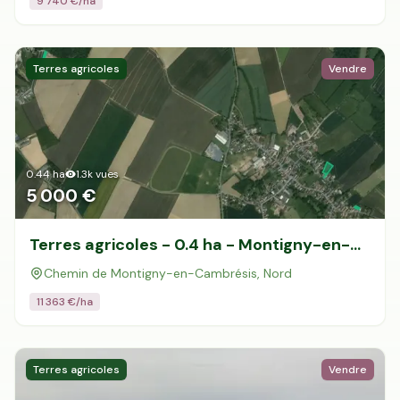
9 740
€/ha
Terres agricoles
Vendre
0.44
ha
1.3k
vues
5 000 €
Terres agricoles - 0.4 ha - Montigny-en-
Cambrésis
Chemin de Montigny-en-Cambrésis, Nord
11 363
€/ha
Terres agricoles
Vendre