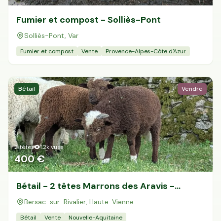
Fumier et compost - Solliès-Pont
Solliès-Pont, Var
Fumier et compost
Vente
Provence-Alpes-Côte d'Azur
Bétail
Vendre
2
têtes
1.2k
vues
400 €
Accès gratuit illimité
Donnees de valeurs foncières officielles
Bétail - 2 têtes Marrons des Aravis -
96 departements
Bersac-sur-Rivalier
Bersac-sur-Rivalier, Haute-Vienne
Bétail
Vente
Nouvelle-Aquitaine