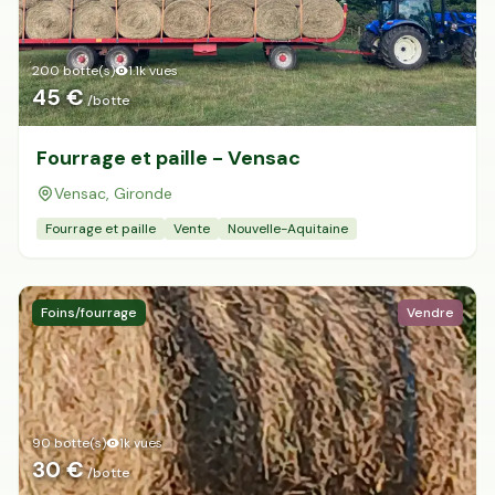
200 botte(s)
1.1k
vues
45 €
/botte
Fourrage et paille - Vensac
Vensac, Gironde
Fourrage et paille
Vente
Nouvelle-Aquitaine
Foins/fourrage
Vendre
90 botte(s)
1k
vues
30 €
/botte