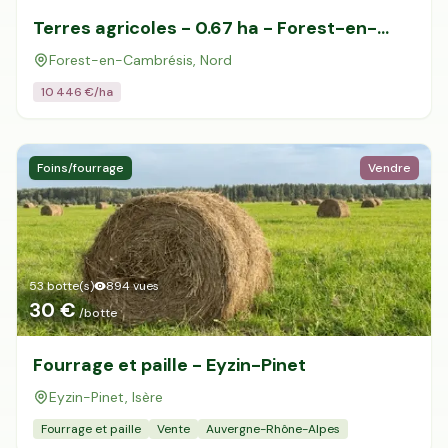
Terres agricoles - 0.67 ha - Forest-en-
Cambrésis
Forest-en-Cambrésis, Nord
10 446
€/ha
Foins/fourrage
Vendre
53 botte(s)
894
vues
30 €
/botte
Fourrage et paille - Eyzin-Pinet
Eyzin-Pinet, Isère
Fourrage et paille
Vente
Auvergne-Rhône-Alpes