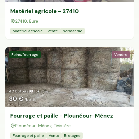
Matériel agricole - 27410
27410, Eure
Matériel agricole
Vente
Normandie
Foins/fourrage
Vendre
40 botte(s)
1.5k
vues
30 €
/botte
Fourrage et paille - Plounéour-Ménez
Plounéour-Ménez, Finistère
Fourrage et paille
Vente
Bretagne