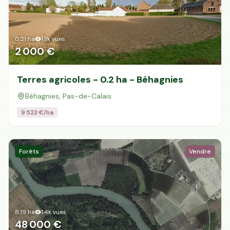
0.21
ha
1.7k
vues
2 000 €
Terres agricoles - 0.2 ha - Béhagnies
Béhagnies, Pas-de-Calais
9 523
€/ha
Forêts
Vendre
8.19
ha
1.4k
vues
48 000 €