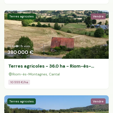
Terres agricoles
Vendre
36
ha
1.7k
vues
380 000 €
Terres agricoles - 36.0 ha - Riom-ès-
Montagnes
Riom-ès-Montagnes, Cantal
10 555
€/ha
Terres agricoles
Vendre