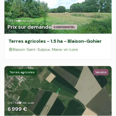
Mon Conseiller Foncier
·
1.48
ha
1.4k
vues
Prix sur demande
CONFIDENTIEL
Terres agricoles - 1.5 ha - Blaison-Gohier
Blaison-Saint-Sulpice, Maine-et-Loire
Terres agricoles
Vendre
0.67
ha
1.6k
vues
6 999 €