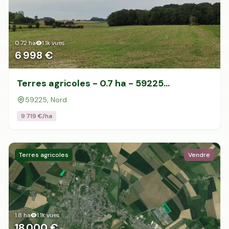
0.72
ha
1.1k
vues
6 998 €
Terres agricoles - 0.7 ha - 59225
Montigny-en-Cambrésis
59225, Nord
9 719
€/ha
Terres agricoles
Vendre
1.8
ha
1.1k
vues
18 000 €