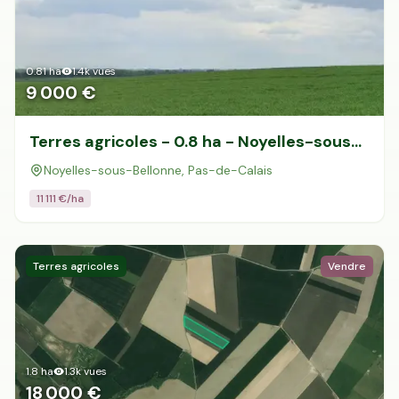
0.81
ha
1.4k
vues
9 000 €
Terres agricoles - 0.8 ha - Noyelles-sous-
Bellonne
Noyelles-sous-Bellonne, Pas-de-Calais
11 111
€/ha
Terres agricoles
Vendre
1.8
ha
1.3k
vues
18 000 €