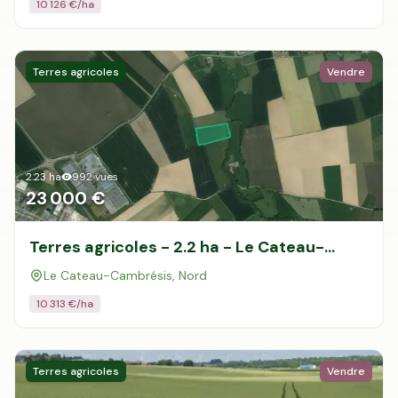
10 126
€/ha
Terres agricoles
Vendre
2.23
ha
992
vues
23 000 €
Terres agricoles - 2.2 ha - Le Cateau-
Cambrésis
Le Cateau-Cambrésis, Nord
10 313
€/ha
Terres agricoles
Vendre