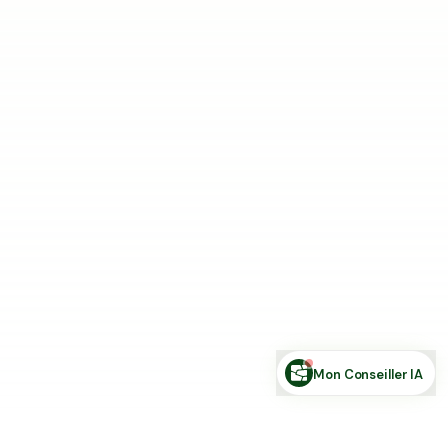
Estimer ma terre
Estimer une forêt
Comparer des zones
Demande de financement
Rechercher des annonces
Posez votre question sur le foncier...
Mon Conseiller IA