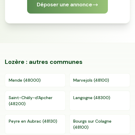
Déposer une annonce
Lozère
: autres communes
Mende
(
48000
)
Marvejols
(
48100
)
Accès gratuit illimité
Donnees de valeurs foncières officielles
Saint-Chély-d'Apcher
Langogne
(
48300
)
(
48200
)
96 departements
Peyre en Aubrac
(
48130
)
Bourgs sur Colagne
(
48100
)