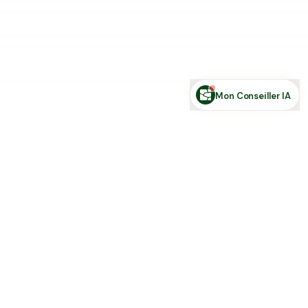
Demande de financement
Rechercher des annonces
Posez votre question sur le foncier...
Mon Conseiller IA
Toute l'actu Place des Terres, par mail
Nouvelles annonces et les nouveautés de la plateforme.
S'inscrire
J'accepte de recevoir la newsletter et la
Politique de Confidentialité
.